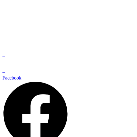
Kontaktujte nás
Sabinovská 55, 080 01 Prešov
+421 918 362 160
lama-strechy@lama-strechy.sk
Facebook