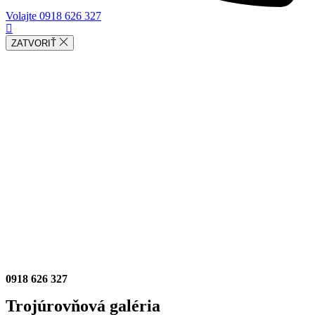
Volajte 0918 626 327
ZATVORIŤ
SLUŽBY
GALÉRIA
BLOG
PARTNERI
O NÁS
KONTAKT
0918 626 327
Trojúrovňová galéria